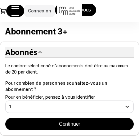
Abonnement
Dialogue
Inscrivez-vous
:
Connexion
abonnés
-
Abonnement 3+
Abonnement
Cité
3+
musicale-
Metz
Abonnés
Le nombre sélectionné
d'abonnements
doit être au maximum
de
20
par client.
Pour combien de personnes souhaitez-vous un
abonnement ?
Pour en bénéficier, pensez à vous identifier.
Continuer