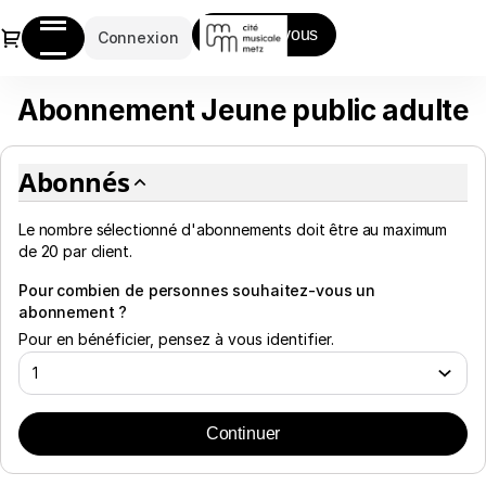
Abonnement
Dialogue
Inscrivez-vous
:
Connexion
abonnés
-
Abonnement Jeune public adulte
Abonnement
Cité
Jeune
musicale-
public
Metz
Abonnés
adulte
Le nombre sélectionné
d'abonnements
doit être au maximum
de
20
par client.
Pour combien de personnes souhaitez-vous un
abonnement ?
Pour en bénéficier, pensez à vous identifier.
Continuer