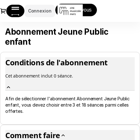
Abonnements
Dialogue
Inscrivez-vous
[Abonnement
Connexion
Jeune
Public
Abonnement Jeune Public
Abonnement
enfant]
Jeune
-
enfant
Public
Cité
enfant
musicale-
Metz
Conditions de l'abonnement
Cet abonnement inclut 0 séance.
Afin de sélectionner l'abonnement
Abonnement Jeune Public
enfant
, vous devez choisir entre 3 et 18 séances parmi celles
offertes.
Comment faire